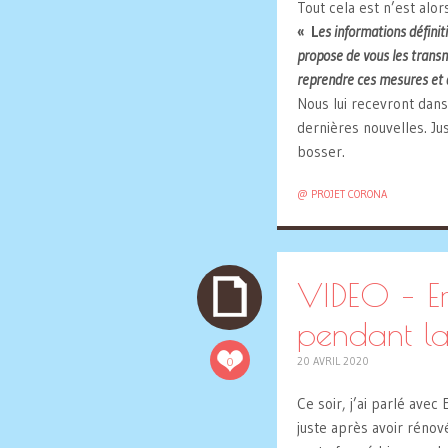
Tout cela est n’est alor
« L
es informations défini
propose de vous les transm
reprendre ces mesures et 
Nous lui recevront dan
dernières nouvelles. Ju
bosser.
@ PROJET CORONA
VIDEO – E
pendant la
0
20 AVRIL 2020
Ce soir, j’ai parlé avec
juste après avoir rénové