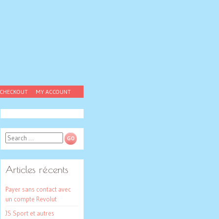
CHECKOUT
MY ACCOUNT
Search
Articles récents
Payer sans contact avec
un compte Revolut
JS Sport et autres