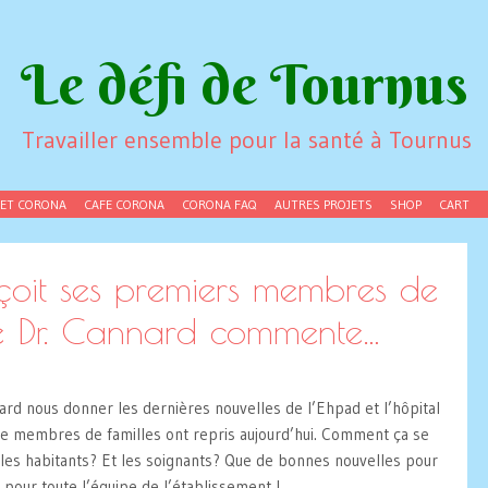
Le défi de Tournus
Travailler ensemble pour la santé à Tournus
JET CORONA
CAFE CORONA
CORONA FAQ
AUTRES PROJETS
SHOP
CART
çoit ses premiers membres de
Le Dr. Cannard commente…
rd nous donner les dernières nouvelles de l’Ehpad et l’hôpital
 de membres de familles ont repris aujourd’hui. Comment ça se
es habitants? Et les soignants? Que de bonnes nouvelles pour
 pour toute l’équipe de l’établissement !