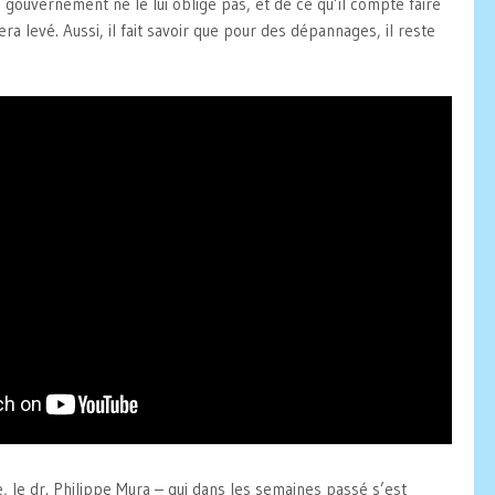
 gouvernement ne le lui oblige pas, et de ce qu’il compte faire
a levé. Aussi, il fait savoir que pour des dépannages, il reste
, le dr. Philippe Mura – qui dans les semaines passé s’est