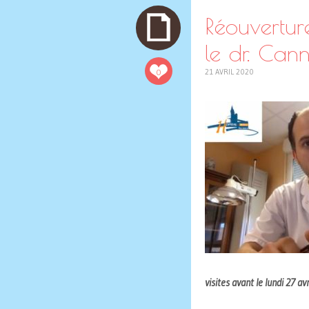
Réouvertu
le dr. Can
0
21 AVRIL 2020
visites avant le lundi 27 avr