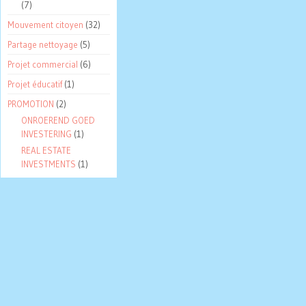
(7)
Mouvement citoyen
(32)
Partage nettoyage
(5)
Projet commercial
(6)
Projet éducatif
(1)
PROMOTION
(2)
ONROEREND GOED
INVESTERING
(1)
REAL ESTATE
INVESTMENTS
(1)